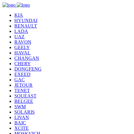
KIA
HYUNDAI
RENAULT
LADA
UAZ
RAVON
GEELY
HAVAL
CHANGAN
CHERY
DONGFENG
EXEED
GAC
JETOUR
TENET
SOUEAST
BELGEE
SWM
SOLARIS
LIVAN
BAIC
XCITE
MOSKVICH