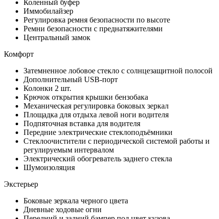
Коленный буфер
Иммобилайзер
Регулировка ремня безопасности по высоте
Ремни безопасности с преднатяжителями
Центральный замок
Комфорт
Затемненное лобовое стекло с солнцезащитной полосой
Дополнительный USB-порт
Колонки 2 шт.
Крючок открытия крышки бензобака
Механическая регулировка боковых зеркал
Площадка для отдыха левой ноги водителя
Подпяточная вставка для водителя
Передние электрические стеклоподъёмники
Стеклоочистители с периодической системой работы и
регулируемым интервалом
Электрический обогреватель заднего стекла
Шумоизоляция
Экстерьер
Боковые зеркала черного цвета
Дневные ходовые огни
Передний и задний бампер под цвет кузова