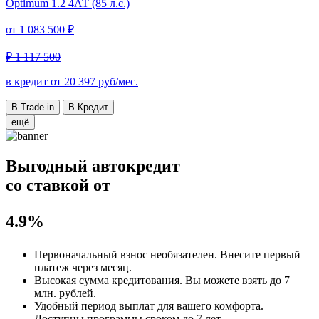
Optimum
1.2 4АТ (85 л.с.)
от
1 083 500 ₽
₽ 1 117 500
в кредит от
20 397
руб/мес.
В Trade-in
В Кредит
ещё
Выгодный автокредит
со ставкой от
4.9%
Первоначальный взнос
необязателен
. Внесите первый
платеж через месяц.
Высокая сумма кредитования. Вы можете взять до
7
млн. рублей
.
Удобный
период выплат для вашего комфорта.
Доступны программы сроком
до 7 лет
.