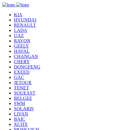
KIA
HYUNDAI
RENAULT
LADA
UAZ
RAVON
GEELY
HAVAL
CHANGAN
CHERY
DONGFENG
EXEED
GAC
JETOUR
TENET
SOUEAST
BELGEE
SWM
SOLARIS
LIVAN
BAIC
XCITE
MOSKVICH