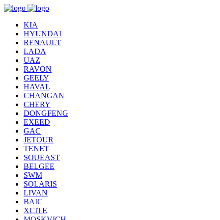
KIA
HYUNDAI
RENAULT
LADA
UAZ
RAVON
GEELY
HAVAL
CHANGAN
CHERY
DONGFENG
EXEED
GAC
JETOUR
TENET
SOUEAST
BELGEE
SWM
SOLARIS
LIVAN
BAIC
XCITE
MOSKVICH