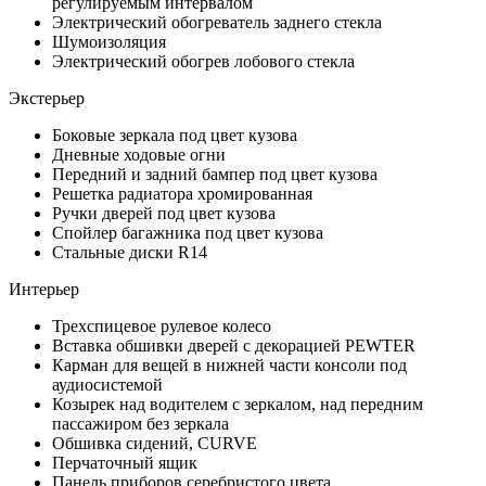
регулируемым интервалом
Электрический обогреватель заднего стекла
Шумоизоляция
Электрический обогрев лобового стекла
Экстерьер
Боковые зеркала под цвет кузова
Дневные ходовые огни
Передний и задний бампер под цвет кузова
Решетка радиатора хромированная
Ручки дверей под цвет кузова
Спойлер багажника под цвет кузова
Стальные диски R14
Интерьер
Трехспицевое рулевое колесо
Вставка обшивки дверей с декорацией PEWTER
Карман для вещей в нижней части консоли под
аудиосистемой
Козырек над водителем с зеркалом, над передним
пассажиром без зеркала
Обшивка сидений, CURVE
Перчаточный ящик
Панель приборов серебристого цвета