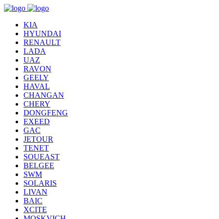
KIA
HYUNDAI
RENAULT
LADA
UAZ
RAVON
GEELY
HAVAL
CHANGAN
CHERY
DONGFENG
EXEED
GAC
JETOUR
TENET
SOUEAST
BELGEE
SWM
SOLARIS
LIVAN
BAIC
XCITE
MOSKVICH