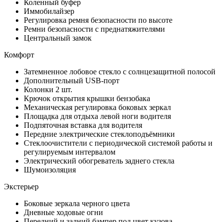
Коленный буфер
Иммобилайзер
Регулировка ремня безопасности по высоте
Ремни безопасности с преднатяжителями
Центральный замок
Комфорт
Затемненное лобовое стекло с солнцезащитной полосой
Дополнительный USB-порт
Колонки 2 шт.
Крючок открытия крышки бензобака
Механическая регулировка боковых зеркал
Площадка для отдыха левой ноги водителя
Подпяточная вставка для водителя
Передние электрические стеклоподъёмники
Стеклоочистители с периодической системой работы и
регулируемым интервалом
Электрический обогреватель заднего стекла
Шумоизоляция
Экстерьер
Боковые зеркала черного цвета
Дневные ходовые огни
Передний и задний бампер под цвет кузова