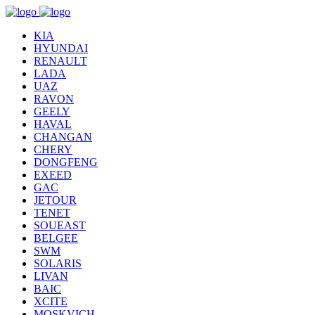
KIA
HYUNDAI
RENAULT
LADA
UAZ
RAVON
GEELY
HAVAL
CHANGAN
CHERY
DONGFENG
EXEED
GAC
JETOUR
TENET
SOUEAST
BELGEE
SWM
SOLARIS
LIVAN
BAIC
XCITE
MOSKVICH