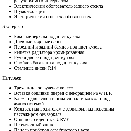
регулируемым интервалом
Электрический обогреватель заднего стекла
Шумоизоляция
Электрический обогрев лобового стекла
Экстерьер
Боковые зеркала под цвет кузова
Дневные ходовые огни
Передний и задний бампер под цвет кузова
Решетка радиатора хромированная
Ручки дверей под цвет кузова
Спойлер багажника под цвет кузова
Стальные диски R14
Интерьер
Трехспицевое рулевое колесо
Вставка обшивки дверей с декорацией PEWTER
Карман для вещей в нижней части консоли под
аудиосистемой
Козырек над водителем с зеркалом, над передним
пассажиром без зеркала
Обшивка сидений, CURVE
Перчаточный ящик
Панель приборов серебристого цвета