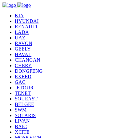
KIA
HYUNDAI
RENAULT
LADA
UAZ
RAVON
GEELY
HAVAL
CHANGAN
CHERY
DONGFENG
EXEED
GAC
JETOUR
TENET
SOUEAST
BELGEE
SWM
SOLARIS
LIVAN
BAIC
XCITE
MOSKVICH