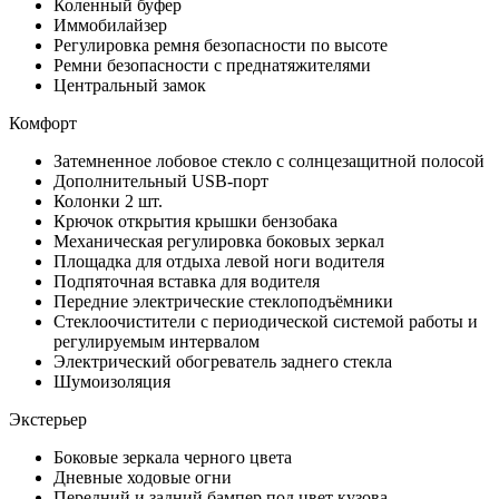
Коленный буфер
Иммобилайзер
Регулировка ремня безопасности по высоте
Ремни безопасности с преднатяжителями
Центральный замок
Комфорт
Затемненное лобовое стекло с солнцезащитной полосой
Дополнительный USB-порт
Колонки 2 шт.
Крючок открытия крышки бензобака
Механическая регулировка боковых зеркал
Площадка для отдыха левой ноги водителя
Подпяточная вставка для водителя
Передние электрические стеклоподъёмники
Стеклоочистители с периодической системой работы и
регулируемым интервалом
Электрический обогреватель заднего стекла
Шумоизоляция
Экстерьер
Боковые зеркала черного цвета
Дневные ходовые огни
Передний и задний бампер под цвет кузова