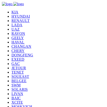
KIA
HYUNDAI
RENAULT
LADA
UAZ
RAVON
GEELY
HAVAL
CHANGAN
CHERY
DONGFENG
EXEED
GAC
JETOUR
TENET
SOUEAST
BELGEE
SWM
SOLARIS
LIVAN
BAIC
XCITE
MOSKVICH