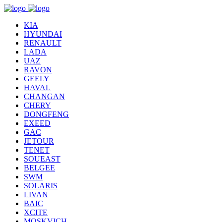
KIA
HYUNDAI
RENAULT
LADA
UAZ
RAVON
GEELY
HAVAL
CHANGAN
CHERY
DONGFENG
EXEED
GAC
JETOUR
TENET
SOUEAST
BELGEE
SWM
SOLARIS
LIVAN
BAIC
XCITE
MOSKVICH