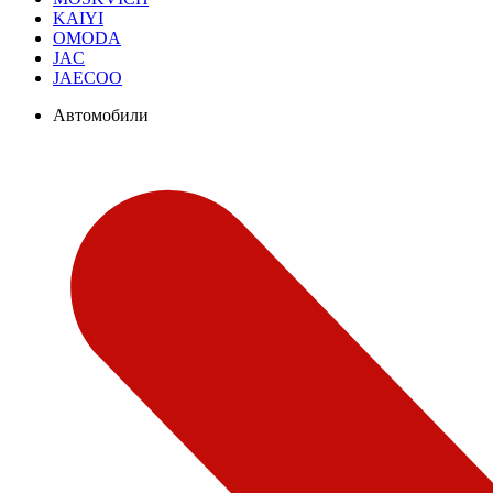
KAIYI
OMODA
JAC
JAECOO
Автомобили