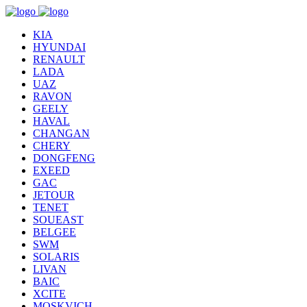
KIA
HYUNDAI
RENAULT
LADA
UAZ
RAVON
GEELY
HAVAL
CHANGAN
CHERY
DONGFENG
EXEED
GAC
JETOUR
TENET
SOUEAST
BELGEE
SWM
SOLARIS
LIVAN
BAIC
XCITE
MOSKVICH