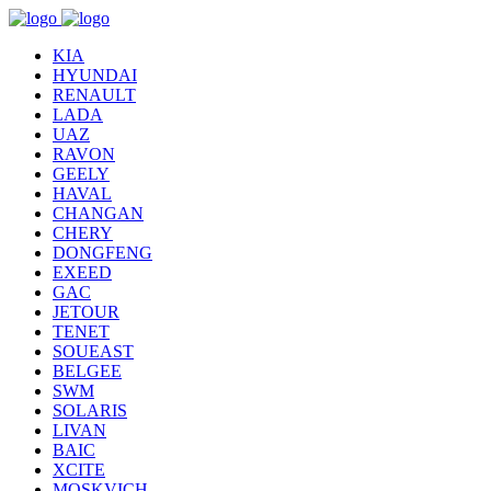
KIA
HYUNDAI
RENAULT
LADA
UAZ
RAVON
GEELY
HAVAL
CHANGAN
CHERY
DONGFENG
EXEED
GAC
JETOUR
TENET
SOUEAST
BELGEE
SWM
SOLARIS
LIVAN
BAIC
XCITE
MOSKVICH