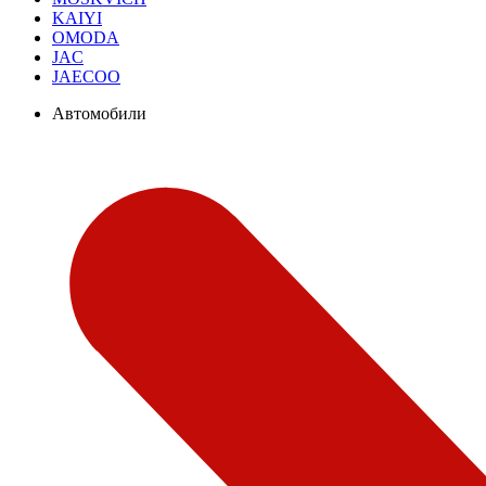
KAIYI
OMODA
JAC
JAECOO
Автомобили