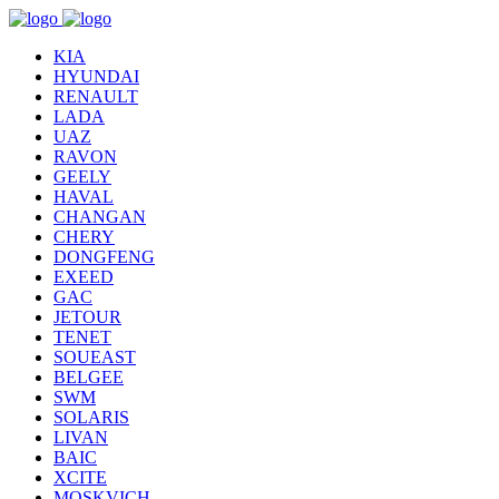
KIA
HYUNDAI
RENAULT
LADA
UAZ
RAVON
GEELY
HAVAL
CHANGAN
CHERY
DONGFENG
EXEED
GAC
JETOUR
TENET
SOUEAST
BELGEE
SWM
SOLARIS
LIVAN
BAIC
XCITE
MOSKVICH