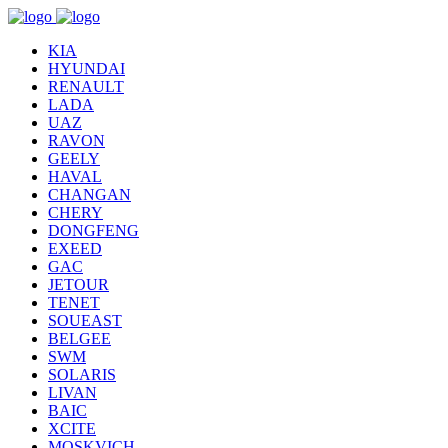
KIA
HYUNDAI
RENAULT
LADA
UAZ
RAVON
GEELY
HAVAL
CHANGAN
CHERY
DONGFENG
EXEED
GAC
JETOUR
TENET
SOUEAST
BELGEE
SWM
SOLARIS
LIVAN
BAIC
XCITE
MOSKVICH