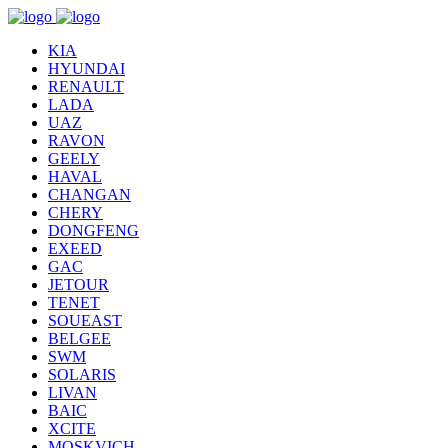
KIA
HYUNDAI
RENAULT
LADA
UAZ
RAVON
GEELY
HAVAL
CHANGAN
CHERY
DONGFENG
EXEED
GAC
JETOUR
TENET
SOUEAST
BELGEE
SWM
SOLARIS
LIVAN
BAIC
XCITE
MOSKVICH