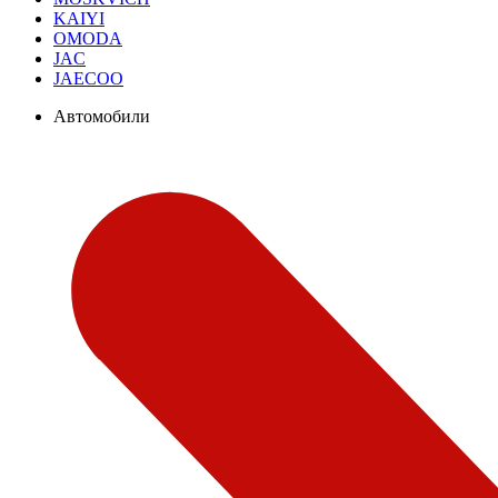
KAIYI
OMODA
JAC
JAECOO
Автомобили