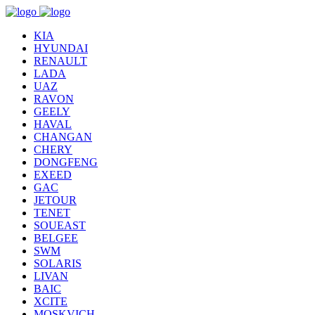
KIA
HYUNDAI
RENAULT
LADA
UAZ
RAVON
GEELY
HAVAL
CHANGAN
CHERY
DONGFENG
EXEED
GAC
JETOUR
TENET
SOUEAST
BELGEE
SWM
SOLARIS
LIVAN
BAIC
XCITE
MOSKVICH