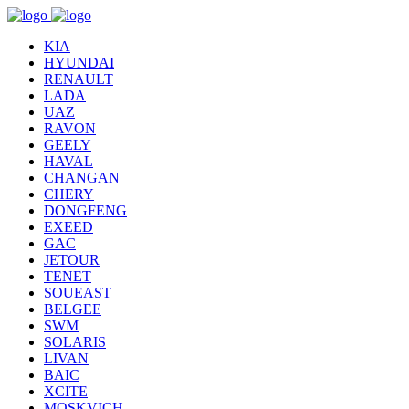
KIA
HYUNDAI
RENAULT
LADA
UAZ
RAVON
GEELY
HAVAL
CHANGAN
CHERY
DONGFENG
EXEED
GAC
JETOUR
TENET
SOUEAST
BELGEE
SWM
SOLARIS
LIVAN
BAIC
XCITE
MOSKVICH