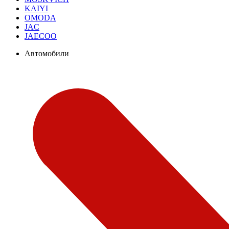
KAIYI
OMODA
JAC
JAECOO
Автомобили