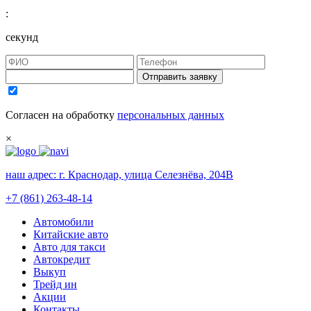
:
секунд
Отправить заявку
Согласен на обработку
персональных данных
×
наш адрес:
г. Краснодар, улица Селезнёва, 204В
+7 (861) 263-48-14
Автомобили
Китайские авто
Авто для такси
Автокредит
Выкуп
Трейд ин
Акции
Контакты