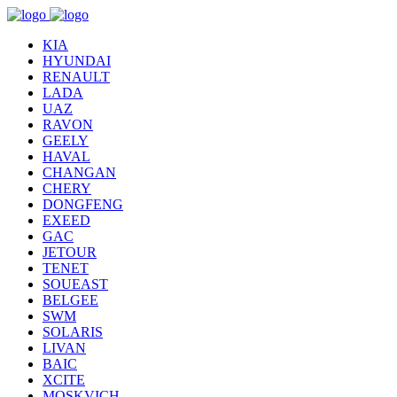
KIA
HYUNDAI
RENAULT
LADA
UAZ
RAVON
GEELY
HAVAL
CHANGAN
CHERY
DONGFENG
EXEED
GAC
JETOUR
TENET
SOUEAST
BELGEE
SWM
SOLARIS
LIVAN
BAIC
XCITE
MOSKVICH