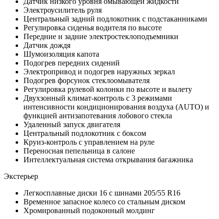
Датчик низкого уровня омывающей жидкости
Электроусилитель руля
Центральный задний подлокотник с подстаканниками
Регулировка сиденья водителя по высоте
Передние и задние электростеклоподъемники
Датчик дождя
Шумоизоляция капота
Подогрев передних сидений
Электропривод и подогрев наружных зеркал
Подогрев форсунок стеклоомывателя
Регулировка рулевой колонки по высоте и вылету
Двухзонный климат-контроль с 3 режимами
интенсивности кондиционирования воздуха (AUTO) и
функцией антизапотевания лобового стекла
Удаленный запуск двигателя
Центральный подлокотник с боксом
Круиз-контроль с управлением на руле
Переносная пепельница в салоне
Интеллектуальная система открывания багажника
Экстерьер
Легкосплавные диски 16 с шинами 205/55 R16
Временное запасное колесо со стальным диском
Хромированный подоконный молдинг