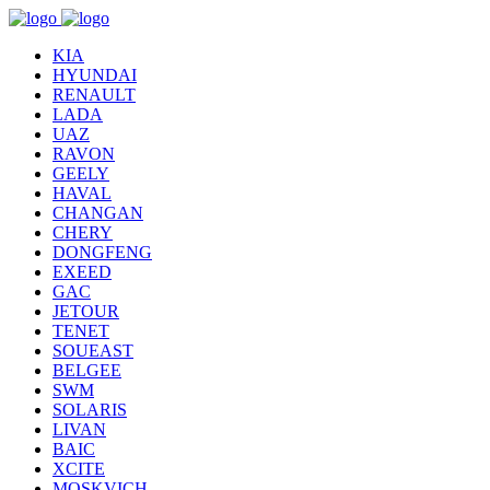
KIA
HYUNDAI
RENAULT
LADA
UAZ
RAVON
GEELY
HAVAL
CHANGAN
CHERY
DONGFENG
EXEED
GAC
JETOUR
TENET
SOUEAST
BELGEE
SWM
SOLARIS
LIVAN
BAIC
XCITE
MOSKVICH