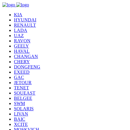
KIA
HYUNDAI
RENAULT
LADA
UAZ
RAVON
GEELY
HAVAL
CHANGAN
CHERY
DONGFENG
EXEED
GAC
JETOUR
TENET
SOUEAST
BELGEE
SWM
SOLARIS
LIVAN
BAIC
XCITE
MOSKVICH