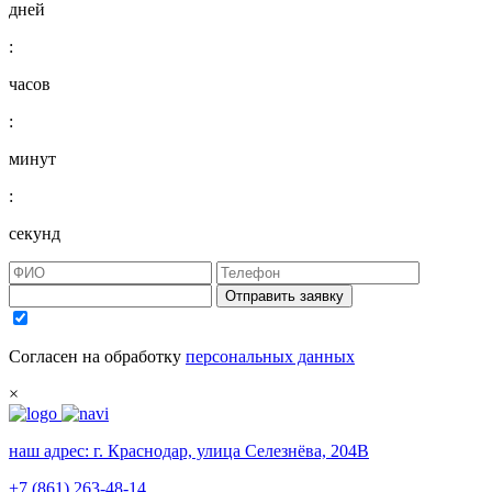
дней
:
часов
:
минут
:
секунд
Отправить заявку
Согласен на обработку
персональных данных
×
наш адрес:
г. Краснодар, улица Селезнёва, 204В
+7 (861) 263-48-14