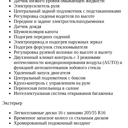
Датчик низкого уровня омывающей жидкости
Электроусилитель руля
Центральный задний подлокотник с подстаканниками
Регулировка сиденья водителя по высоте
Передние и задние электростеклоподъемники
Датчик дождя
Шумоизоляция капота
Подогрев передних сидений
Электропривод и подогрев наружных зеркал
Подогрев форсунок стеклоомывателя
Регулировка рулевой колонки по высоте и вылету
Двухзонный климат-контроль с 3 режимами
интенсивности кондиционирования воздуха (AUTO) и
функцией антизапотевания лобового стекла
Удаленный запуск двигателя
Центральный подлокотник с боксом
Круиз-контроль с управлением на руле
Переносная пепельница в салоне
Интеллектуальная система открывания багажника
Экстерьер
Легкосплавные диски 16 с шинами 205/55 R16
Временное запасное колесо со стальным диском
Хромированный подоконный молдинг