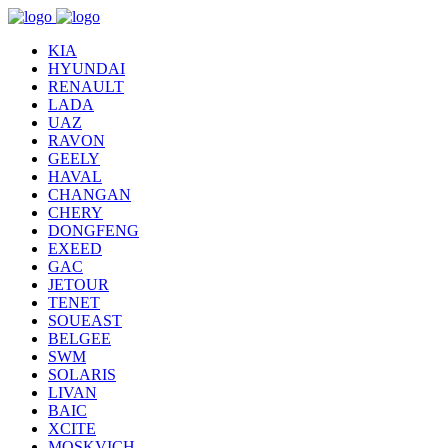
KIA
HYUNDAI
RENAULT
LADA
UAZ
RAVON
GEELY
HAVAL
CHANGAN
CHERY
DONGFENG
EXEED
GAC
JETOUR
TENET
SOUEAST
BELGEE
SWM
SOLARIS
LIVAN
BAIC
XCITE
MOSKVICH