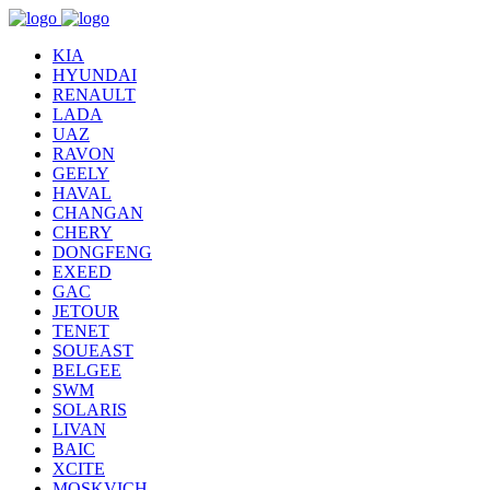
KIA
HYUNDAI
RENAULT
LADA
UAZ
RAVON
GEELY
HAVAL
CHANGAN
CHERY
DONGFENG
EXEED
GAC
JETOUR
TENET
SOUEAST
BELGEE
SWM
SOLARIS
LIVAN
BAIC
XCITE
MOSKVICH