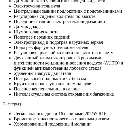
Датчик низкого уровня омывающей жидкости
Электроусилитель руля
Центральный задний подлокотник с подстаканниками
Регулировка сиденья водителя по высоте
Передние и задние электростеклоподъемники
Датчик дождя
Шумоизоляция капота
Подогрев передних сидений
Электропривод и подогрев наружных зеркал
Подогрев форсунок стеклоомывателя
Регулировка рулевой колонки по высоте и вылету
Двухзонный климат-контроль с 3 режимами
интенсивности кондиционирования воздуха (AUTO) и
функцией антизапотевания лобового стекла
Удаленный запуск двигателя
Центральный подлокотник с боксом
Круиз-контроль с управлением на руле
Переносная пепельница в салоне
Интеллектуальная система открывания багажника
Экстерьер
Легкосплавные диски 16 с шинами 205/55 R16
Временное запасное колесо со стальным диском
Хромированный подоконный молдинг