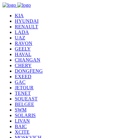
KIA
HYUNDAI
RENAULT
LADA
UAZ
RAVON
GEELY
HAVAL
CHANGAN
CHERY
DONGFENG
EXEED
GAC
JETOUR
TENET
SOUEAST
BELGEE
SWM
SOLARIS
LIVAN
BAIC
XCITE
MOSKVICH