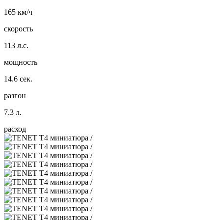
165 км/ч
скорость
113 л.с.
мощность
14.6 сек.
разгон
7.3 л.
расход