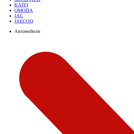
KAIYI
OMODA
JAC
JAECOO
Автомобили