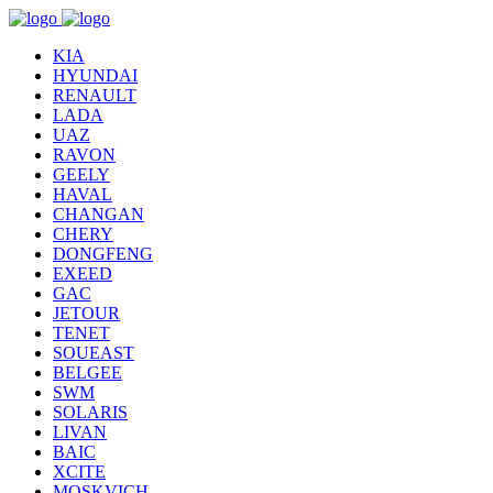
KIA
HYUNDAI
RENAULT
LADA
UAZ
RAVON
GEELY
HAVAL
CHANGAN
CHERY
DONGFENG
EXEED
GAC
JETOUR
TENET
SOUEAST
BELGEE
SWM
SOLARIS
LIVAN
BAIC
XCITE
MOSKVICH