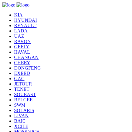
KIA
HYUNDAI
RENAULT
LADA
UAZ
RAVON
GEELY
HAVAL
CHANGAN
CHERY
DONGFENG
EXEED
GAC
JETOUR
TENET
SOUEAST
BELGEE
SWM
SOLARIS
LIVAN
BAIC
XCITE
MOSKVICH