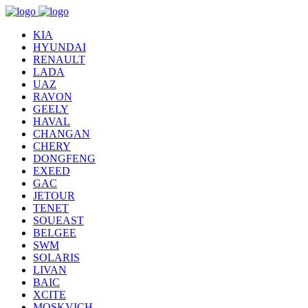
KIA
HYUNDAI
RENAULT
LADA
UAZ
RAVON
GEELY
HAVAL
CHANGAN
CHERY
DONGFENG
EXEED
GAC
JETOUR
TENET
SOUEAST
BELGEE
SWM
SOLARIS
LIVAN
BAIC
XCITE
MOSKVICH