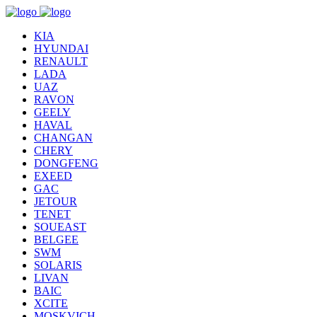
KIA
HYUNDAI
RENAULT
LADA
UAZ
RAVON
GEELY
HAVAL
CHANGAN
CHERY
DONGFENG
EXEED
GAC
JETOUR
TENET
SOUEAST
BELGEE
SWM
SOLARIS
LIVAN
BAIC
XCITE
MOSKVICH