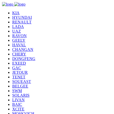
KIA
HYUNDAI
RENAULT
LADA
UAZ
RAVON
GEELY
HAVAL
CHANGAN
CHERY
DONGFENG
EXEED
GAC
JETOUR
TENET
SOUEAST
BELGEE
SWM
SOLARIS
LIVAN
BAIC
XCITE
MOSKVICH