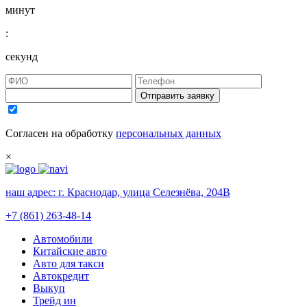
минут
:
секунд
Отправить заявку
Согласен на обработку
персональных данных
×
наш адрес:
г. Краснодар, улица Селезнёва, 204В
+7 (861) 263-48-14
Автомобили
Китайские авто
Авто для такси
Автокредит
Выкуп
Трейд ин