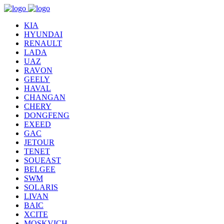
KIA
HYUNDAI
RENAULT
LADA
UAZ
RAVON
GEELY
HAVAL
CHANGAN
CHERY
DONGFENG
EXEED
GAC
JETOUR
TENET
SOUEAST
BELGEE
SWM
SOLARIS
LIVAN
BAIC
XCITE
MOSKVICH