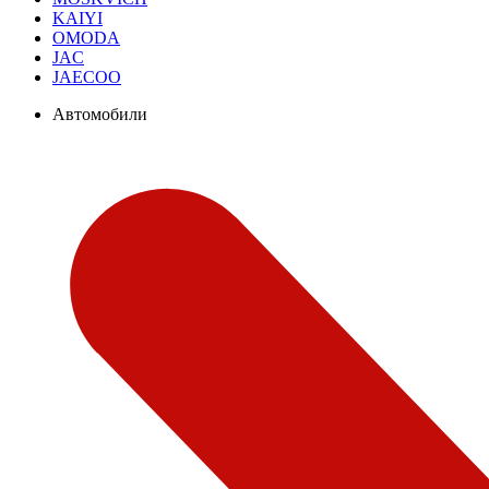
KAIYI
OMODA
JAC
JAECOO
Автомобили