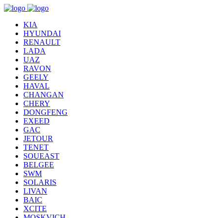
KIA
HYUNDAI
RENAULT
LADA
UAZ
RAVON
GEELY
HAVAL
CHANGAN
CHERY
DONGFENG
EXEED
GAC
JETOUR
TENET
SOUEAST
BELGEE
SWM
SOLARIS
LIVAN
BAIC
XCITE
MOSKVICH