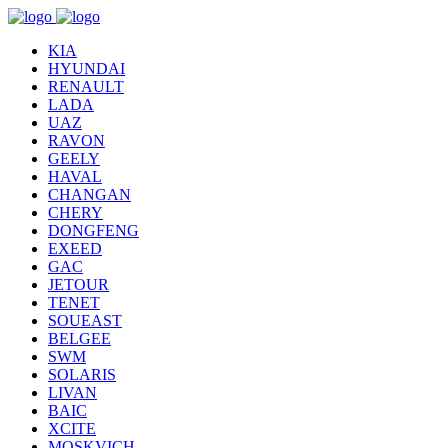
KIA
HYUNDAI
RENAULT
LADA
UAZ
RAVON
GEELY
HAVAL
CHANGAN
CHERY
DONGFENG
EXEED
GAC
JETOUR
TENET
SOUEAST
BELGEE
SWM
SOLARIS
LIVAN
BAIC
XCITE
MOSKVICH