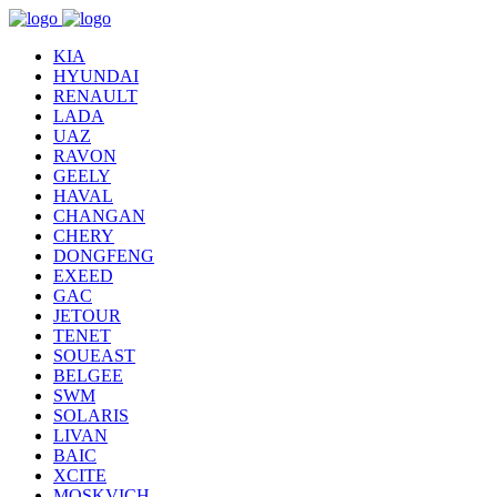
KIA
HYUNDAI
RENAULT
LADA
UAZ
RAVON
GEELY
HAVAL
CHANGAN
CHERY
DONGFENG
EXEED
GAC
JETOUR
TENET
SOUEAST
BELGEE
SWM
SOLARIS
LIVAN
BAIC
XCITE
MOSKVICH