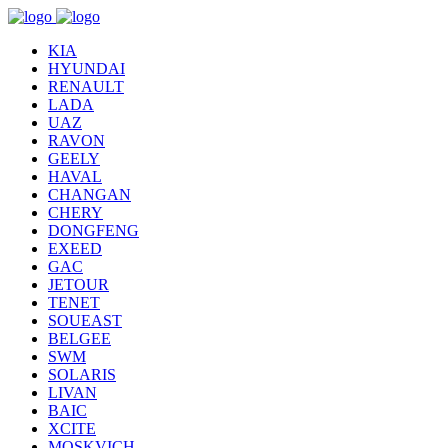
KIA
HYUNDAI
RENAULT
LADA
UAZ
RAVON
GEELY
HAVAL
CHANGAN
CHERY
DONGFENG
EXEED
GAC
JETOUR
TENET
SOUEAST
BELGEE
SWM
SOLARIS
LIVAN
BAIC
XCITE
MOSKVICH