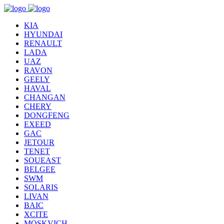
KIA
HYUNDAI
RENAULT
LADA
UAZ
RAVON
GEELY
HAVAL
CHANGAN
CHERY
DONGFENG
EXEED
GAC
JETOUR
TENET
SOUEAST
BELGEE
SWM
SOLARIS
LIVAN
BAIC
XCITE
MOSKVICH