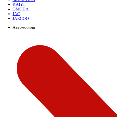
KAIYI
OMODA
JAC
JAECOO
Автомобили