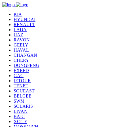
KIA
HYUNDAI
RENAULT
LADA
UAZ
RAVON
GEELY
HAVAL
CHANGAN
CHERY
DONGFENG
EXEED
GAC
JETOUR
TENET
SOUEAST
BELGEE
SWM
SOLARIS
LIVAN
BAIC
XCITE
MOSKVICH