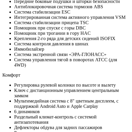
Передние боковые подушки и шторки безопасности
Антиблокировочная система тормозов ABS
Система стабилизации ESC
Интегрированная система активного управления VSM
Система стабилизации прицепа TSC
Помощник при спуске с горы DBC
Помощник при трогании в гору HAC
Крепления 2-го ряда для детских сидений ISOFIX
Система контроля давления в шинах
Иммобилайзер
Система экстренной связи «ЭРА-ГЛОНАСС»
Система управления тягой в поворотах ATCC (для
4WD)
Комфорт
Регулировка рулевой колонки по высоте и вылету
Ключ с дистанционным управлением центральным
замком
Мультимедийная система с 8" цветным дисплеем, с
поддержкой Android Auto и Apple Carplay
6 динамиков
Раздельный климат-контроль с системой
антизапотевания
Дефлекторы обдува для задних пассажиров