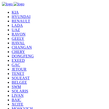
KIA
HYUNDAI
RENAULT
LADA
UAZ
RAVON
GEELY
HAVAL
CHANGAN
CHERY
DONGFENG
EXEED
GAC
JETOUR
TENET
SOUEAST
BELGEE
SWM
SOLARIS
LIVAN
BAIC
XCITE
MOSKVICH