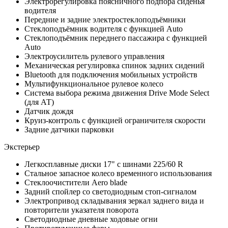
Электрорегулировка поясничного подпора сиденья
водителя
Передние и задние электростеклоподъёмники
Стеклоподъёмник водителя c функцией Auto
Стеклоподъёмник переднего пассажира c функцией
Auto
Электроусилитель рулевого управления
Механическая регулировка спинок задних сидений
Bluetooth для подключения мобильных устройств
Мультифункциональное рулевое колесо
Система выбора режима движения Drive Mode Select
(для АТ)
Датчик дождя
Круиз-контроль с функцией ограничителя скорости
Задние датчики парковки
Экстерьер
Легкосплавные диски 17" с шинами 225/60 R
Стальное запасное колесо временного использования
Стеклоочистители Aero blade
Задний спойлер со светодиодным стоп-сигналом
Электропривод складывания зеркал заднего вида и
повторители указателя поворота
Светодиодные дневные ходовые огни