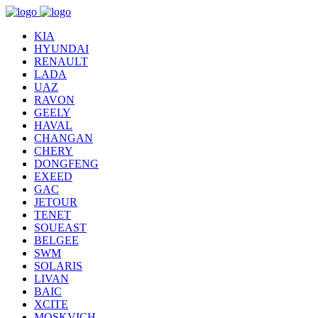
KIA
HYUNDAI
RENAULT
LADA
UAZ
RAVON
GEELY
HAVAL
CHANGAN
CHERY
DONGFENG
EXEED
GAC
JETOUR
TENET
SOUEAST
BELGEE
SWM
SOLARIS
LIVAN
BAIC
XCITE
MOSKVICH