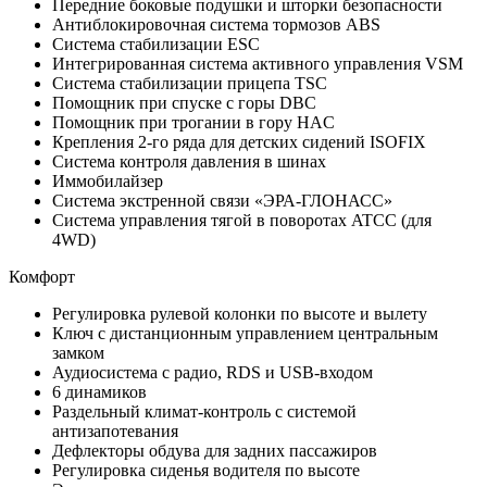
Передние боковые подушки и шторки безопасности
Антиблокировочная система тормозов ABS
Система стабилизации ESC
Интегрированная система активного управления VSM
Система стабилизации прицепа TSC
Помощник при спуске с горы DBC
Помощник при трогании в гору HAC
Крепления 2-го ряда для детских сидений ISOFIX
Система контроля давления в шинах
Иммобилайзер
Система экстренной связи «ЭРА-ГЛОНАСС»
Система управления тягой в поворотах ATCC (для
4WD)
Комфорт
Регулировка рулевой колонки по высоте и вылету
Ключ с дистанционным управлением центральным
замком
Аудиосистема с радио, RDS и USB-входом
6 динамиков
Раздельный климат-контроль с системой
антизапотевания
Дефлекторы обдува для задних пассажиров
Регулировка сиденья водителя по высоте