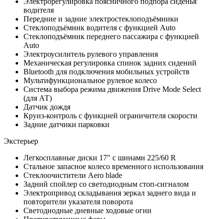
Электрорегулировка поясничного подпора сиденья
водителя
Передние и задние электростеклоподъёмники
Стеклоподъёмник водителя c функцией Auto
Стеклоподъёмник переднего пассажира c функцией
Auto
Электроусилитель рулевого управления
Механическая регулировка спинок задних сидений
Bluetooth для подключения мобильных устройств
Мультифункциональное рулевое колесо
Система выбора режима движения Drive Mode Select
(для АТ)
Датчик дождя
Круиз-контроль с функцией ограничителя скорости
Задние датчики парковки
Экстерьер
Легкосплавные диски 17" с шинами 225/60 R
Стальное запасное колесо временного использования
Стеклоочистители Aero blade
Задний спойлер со светодиодным стоп-сигналом
Электропривод складывания зеркал заднего вида и
повторители указателя поворота
Светодиодные дневные ходовые огни