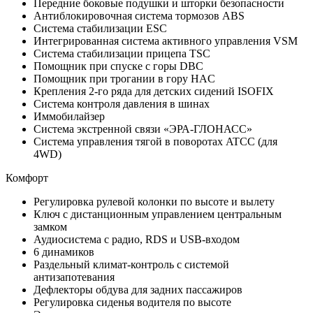
Передние боковые подушки и шторки безопасности
Антиблокировочная система тормозов ABS
Система стабилизации ESC
Интегрированная система активного управления VSM
Система стабилизации прицепа TSC
Помощник при спуске с горы DBC
Помощник при трогании в гору HAC
Крепления 2-го ряда для детских сидений ISOFIX
Система контроля давления в шинах
Иммобилайзер
Система экстренной связи «ЭРА-ГЛОНАСС»
Система управления тягой в поворотах ATCC (для
4WD)
Комфорт
Регулировка рулевой колонки по высоте и вылету
Ключ с дистанционным управлением центральным
замком
Аудиосистема с радио, RDS и USB-входом
6 динамиков
Раздельный климат-контроль с системой
антизапотевания
Дефлекторы обдува для задних пассажиров
Регулировка сиденья водителя по высоте