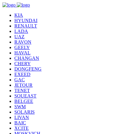
KIA
HYUNDAI
RENAULT
LADA
UAZ
RAVON
GEELY
HAVAL
CHANGAN
CHERY
DONGFENG
EXEED
GAC
JETOUR
TENET
SOUEAST
BELGEE
SWM
SOLARIS
LIVAN
BAIC
XCITE
MOSKVICH