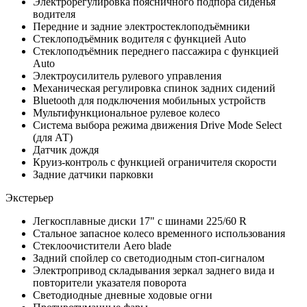
Электрорегулировка поясничного подпора сиденья
водителя
Передние и задние электростеклоподъёмники
Стеклоподъёмник водителя c функцией Auto
Стеклоподъёмник переднего пассажира c функцией
Auto
Электроусилитель рулевого управления
Механическая регулировка спинок задних сидений
Bluetooth для подключения мобильных устройств
Мультифункциональное рулевое колесо
Система выбора режима движения Drive Mode Select
(для АТ)
Датчик дождя
Круиз-контроль с функцией ограничителя скорости
Задние датчики парковки
Экстерьер
Легкосплавные диски 17" с шинами 225/60 R
Стальное запасное колесо временного использования
Стеклоочистители Aero blade
Задний спойлер со светодиодным стоп-сигналом
Электропривод складывания зеркал заднего вида и
повторители указателя поворота
Светодиодные дневные ходовые огни