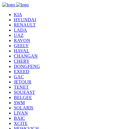
KIA
HYUNDAI
RENAULT
LADA
UAZ
RAVON
GEELY
HAVAL
CHANGAN
CHERY
DONGFENG
EXEED
GAC
JETOUR
TENET
SOUEAST
BELGEE
SWM
SOLARIS
LIVAN
BAIC
XCITE
MOSKVICH