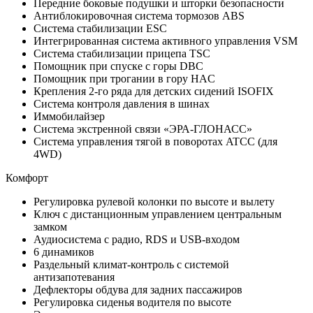
Передние боковые подушки и шторки безопасности
Антиблокировочная система тормозов ABS
Система стабилизации ESC
Интегрированная система активного управления VSM
Система стабилизации прицепа TSC
Помощник при спуске с горы DBC
Помощник при трогании в гору HAC
Крепления 2-го ряда для детских сидений ISOFIX
Система контроля давления в шинах
Иммобилайзер
Система экстренной связи «ЭРА-ГЛОНАСС»
Система управления тягой в поворотах ATCC (для
4WD)
Комфорт
Регулировка рулевой колонки по высоте и вылету
Ключ с дистанционным управлением центральным
замком
Аудиосистема с радио, RDS и USB-входом
6 динамиков
Раздельный климат-контроль с системой
антизапотевания
Дефлекторы обдува для задних пассажиров
Регулировка сиденья водителя по высоте