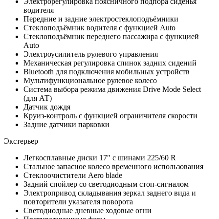
Электрорегулировка поясничного подпора сиденья
водителя
Передние и задние электростеклоподъёмники
Стеклоподъёмник водителя c функцией Auto
Стеклоподъёмник переднего пассажира c функцией
Auto
Электроусилитель рулевого управления
Механическая регулировка спинок задних сидений
Bluetooth для подключения мобильных устройств
Мультифункциональное рулевое колесо
Система выбора режима движения Drive Mode Select
(для АТ)
Датчик дождя
Круиз-контроль с функцией ограничителя скорости
Задние датчики парковки
Экстерьер
Легкосплавные диски 17" с шинами 225/60 R
Стальное запасное колесо временного использования
Стеклоочистители Aero blade
Задний спойлер со светодиодным стоп-сигналом
Электропривод складывания зеркал заднего вида и
повторители указателя поворота
Светодиодные дневные ходовые огни