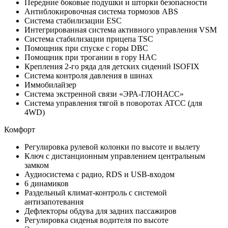
Передние боковые подушки и шторки безопасности
Антиблокировочная система тормозов ABS
Система стабилизации ESC
Интегрированная система активного управления VSM
Система стабилизации прицепа TSC
Помощник при спуске с горы DBC
Помощник при трогании в гору HAC
Крепления 2-го ряда для детских сидений ISOFIX
Система контроля давления в шинах
Иммобилайзер
Система экстренной связи «ЭРА-ГЛОНАСС»
Система управления тягой в поворотах ATCC (для
4WD)
Комфорт
Регулировка рулевой колонки по высоте и вылету
Ключ с дистанционным управлением центральным
замком
Аудиосистема с радио, RDS и USB-входом
6 динамиков
Раздельный климат-контроль с системой
антизапотевания
Дефлекторы обдува для задних пассажиров
Регулировка сиденья водителя по высоте