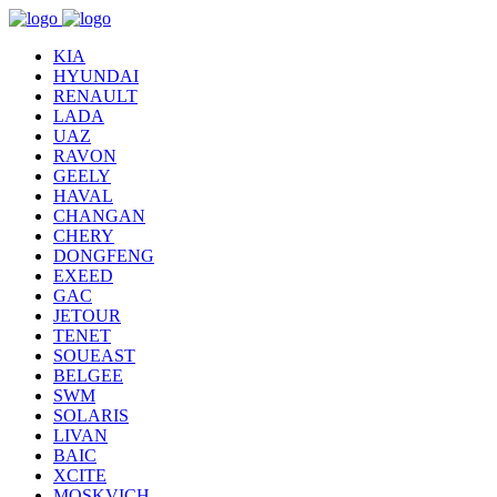
KIA
HYUNDAI
RENAULT
LADA
UAZ
RAVON
GEELY
HAVAL
CHANGAN
CHERY
DONGFENG
EXEED
GAC
JETOUR
TENET
SOUEAST
BELGEE
SWM
SOLARIS
LIVAN
BAIC
XCITE
MOSKVICH