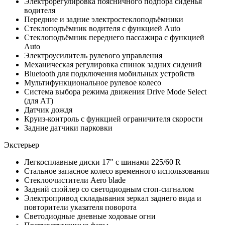
Электрорегулировка поясничного подпора сиденья
водителя
Передние и задние электростеклоподъёмники
Стеклоподъёмник водителя c функцией Auto
Стеклоподъёмник переднего пассажира c функцией
Auto
Электроусилитель рулевого управления
Механическая регулировка спинок задних сидений
Bluetooth для подключения мобильных устройств
Мультифункциональное рулевое колесо
Система выбора режима движения Drive Mode Select
(для АТ)
Датчик дождя
Круиз-контроль с функцией ограничителя скорости
Задние датчики парковки
Экстерьер
Легкосплавные диски 17" с шинами 225/60 R
Стальное запасное колесо временного использования
Стеклоочистители Aero blade
Задний спойлер со светодиодным стоп-сигналом
Электропривод складывания зеркал заднего вида и
повторители указателя поворота
Светодиодные дневные ходовые огни