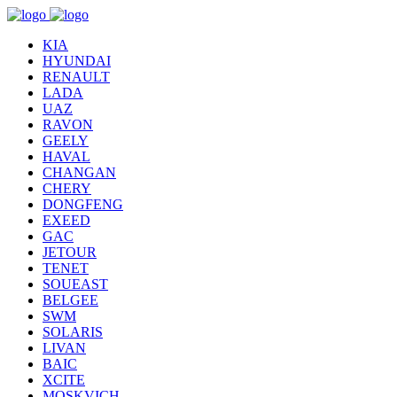
KIA
HYUNDAI
RENAULT
LADA
UAZ
RAVON
GEELY
HAVAL
CHANGAN
CHERY
DONGFENG
EXEED
GAC
JETOUR
TENET
SOUEAST
BELGEE
SWM
SOLARIS
LIVAN
BAIC
XCITE
MOSKVICH