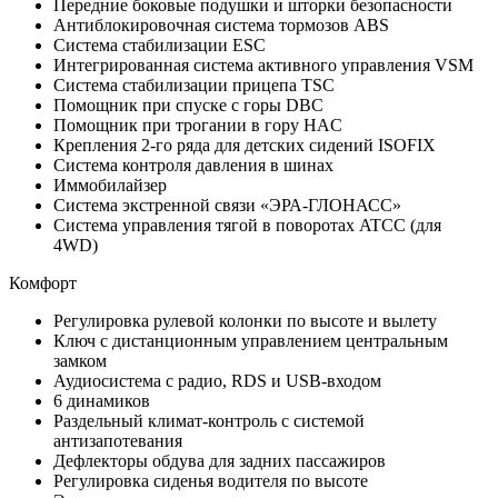
Передние боковые подушки и шторки безопасности
Антиблокировочная система тормозов ABS
Система стабилизации ESC
Интегрированная система активного управления VSM
Система стабилизации прицепа TSC
Помощник при спуске с горы DBC
Помощник при трогании в гору HAC
Крепления 2-го ряда для детских сидений ISOFIX
Система контроля давления в шинах
Иммобилайзер
Система экстренной связи «ЭРА-ГЛОНАСС»
Система управления тягой в поворотах ATCC (для
4WD)
Комфорт
Регулировка рулевой колонки по высоте и вылету
Ключ с дистанционным управлением центральным
замком
Аудиосистема с радио, RDS и USB-входом
6 динамиков
Раздельный климат-контроль с системой
антизапотевания
Дефлекторы обдува для задних пассажиров
Регулировка сиденья водителя по высоте