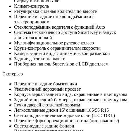
Carplay и Android Auto
Климат-контроль
Регулировка сиденья водителя по высоте
Передние и задние стеклоподъёмники с
электроприводом
Стеклоподъёмник водителя с функцией Auto
Система бесключевого доступа Smart Key и запуск
двигателя кнопкой
Мультифункциональное рулевое колесо
Круиз-контроль с ограничителем скорости
Камера заднего вида c динамической разметкой
Задние датчики парковки
Приборная панель Supervision c LCD дисплеем
Экстерьер
Передние и задние брызговики
Увеличенный дорожный просвет
Корпуса зеркал заднего вида, окрашенные в цвет кузова
Задний и передний бамперы, окрашенные в цвет кузова
Ручки дверей с отделкой хромом
Легкосплавные диски 15' с шинами 185/55 R15
Светодиодные дневные ходовые огни (LED DRL)
Передние фары проекционного типа (линзованные)
Светодиодные задние фонари