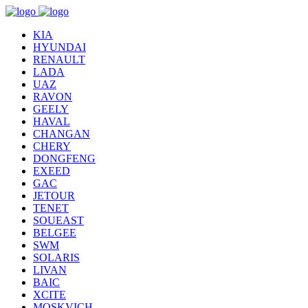
KIA
HYUNDAI
RENAULT
LADA
UAZ
RAVON
GEELY
HAVAL
CHANGAN
CHERY
DONGFENG
EXEED
GAC
JETOUR
TENET
SOUEAST
BELGEE
SWM
SOLARIS
LIVAN
BAIC
XCITE
MOSKVICH