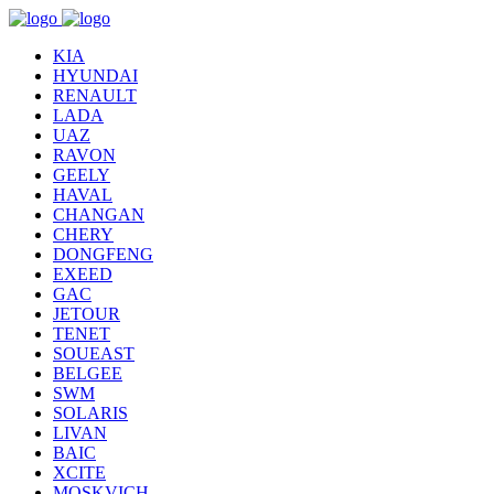
KIA
HYUNDAI
RENAULT
LADA
UAZ
RAVON
GEELY
HAVAL
CHANGAN
CHERY
DONGFENG
EXEED
GAC
JETOUR
TENET
SOUEAST
BELGEE
SWM
SOLARIS
LIVAN
BAIC
XCITE
MOSKVICH