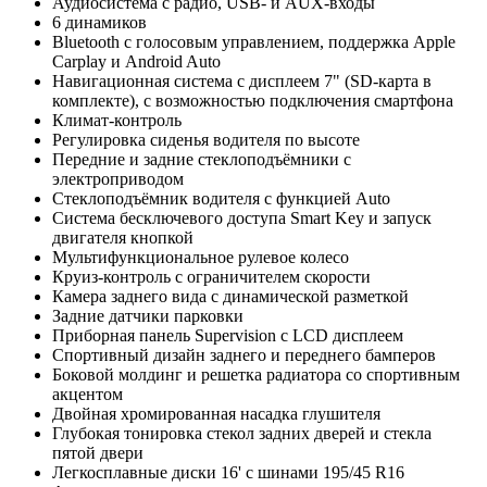
Аудиосистема с радио, USB- и AUX-входы
6 динамиков
Bluetooth с голосовым управлением, поддержка Apple
Carplay и Android Auto
Навигационная система c дисплеем 7" (SD-карта в
комплекте), с возможностью подключения смартфона
Климат-контроль
Регулировка сиденья водителя по высоте
Передние и задние стеклоподъёмники с
электроприводом
Стеклоподъёмник водителя с функцией Auto
Система бесключевого доступа Smart Key и запуск
двигателя кнопкой
Мультифункциональное рулевое колесо
Круиз-контроль с ограничителем скорости
Камера заднего вида c динамической разметкой
Задние датчики парковки
Приборная панель Supervision c LCD дисплеем
Спортивный дизайн заднего и переднего бамперов
Боковой молдинг и решетка радиатора со спортивным
акцентом
Двойная хромированная насадка глушителя
Глубокая тонировка стекол задних дверей и стекла
пятой двери
Легкосплавные диски 16' с шинами 195/45 R16