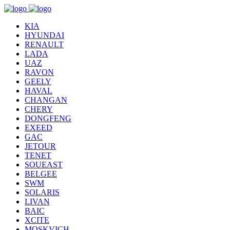
KIA
HYUNDAI
RENAULT
LADA
UAZ
RAVON
GEELY
HAVAL
CHANGAN
CHERY
DONGFENG
EXEED
GAC
JETOUR
TENET
SOUEAST
BELGEE
SWM
SOLARIS
LIVAN
BAIC
XCITE
MOSKVICH