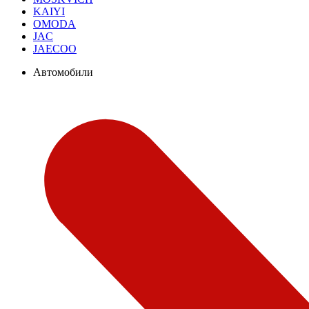
KAIYI
OMODA
JAC
JAECOO
Автомобили