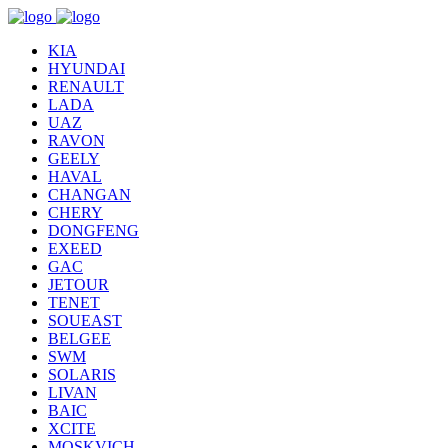
KIA
HYUNDAI
RENAULT
LADA
UAZ
RAVON
GEELY
HAVAL
CHANGAN
CHERY
DONGFENG
EXEED
GAC
JETOUR
TENET
SOUEAST
BELGEE
SWM
SOLARIS
LIVAN
BAIC
XCITE
MOSKVICH