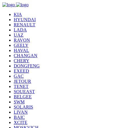
KIA
HYUNDAI
RENAULT
LADA
UAZ
RAVON
GEELY
HAVAL
CHANGAN
CHERY
DONGFENG
EXEED
GAC
JETOUR
TENET
SOUEAST
BELGEE
SWM
SOLARIS
LIVAN
BAIC
XCITE
MOSKVICH