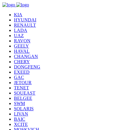
KIA
HYUNDAI
RENAULT
LADA
UAZ
RAVON
GEELY
HAVAL
CHANGAN
CHERY
DONGFENG
EXEED
GAC
JETOUR
TENET
SOUEAST
BELGEE
SWM
SOLARIS
LIVAN
BAIC
XCITE
MOSKVICH