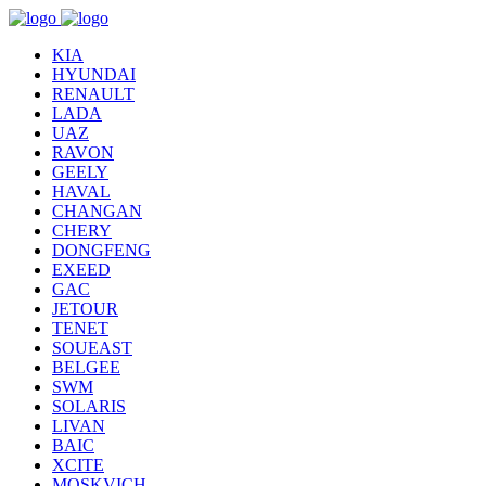
KIA
HYUNDAI
RENAULT
LADA
UAZ
RAVON
GEELY
HAVAL
CHANGAN
CHERY
DONGFENG
EXEED
GAC
JETOUR
TENET
SOUEAST
BELGEE
SWM
SOLARIS
LIVAN
BAIC
XCITE
MOSKVICH