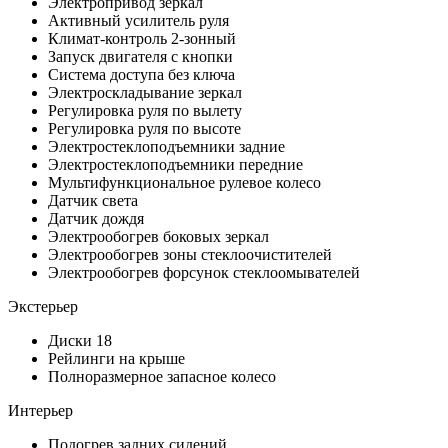
Электропривод зеркал
Активный усилитель руля
Климат-контроль 2-зонный
Запуск двигателя с кнопки
Система доступа без ключа
Электроскладывание зеркал
Регулировка руля по вылету
Регулировка руля по высоте
Электростеклоподъемники задние
Электростеклоподъемники передние
Мультифункциональное рулевое колесо
Датчик света
Датчик дождя
Электрообогрев боковых зеркал
Электрообогрев зоны стеклоочистителей
Электрообогрев форсунок стеклоомывателей
Экстерьер
Диски 18
Рейлинги на крыше
Полноразмерное запасное колесо
Интерьер
Подогрев задних сидений