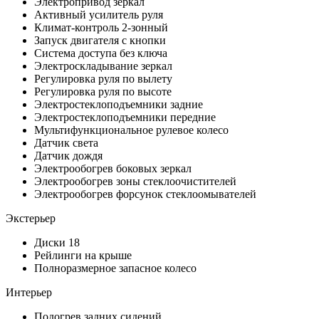
Электропривод зеркал
Активный усилитель руля
Климат-контроль 2-зонный
Запуск двигателя с кнопки
Система доступа без ключа
Электроскладывание зеркал
Регулировка руля по вылету
Регулировка руля по высоте
Электростеклоподъемники задние
Электростеклоподъемники передние
Мультифункциональное рулевое колесо
Датчик света
Датчик дождя
Электрообогрев боковых зеркал
Электрообогрев зоны стеклоочистителей
Электрообогрев форсунок стеклоомывателей
Экстерьер
Диски 18
Рейлинги на крыше
Полноразмерное запасное колесо
Интерьер
Подогрев задних сидений