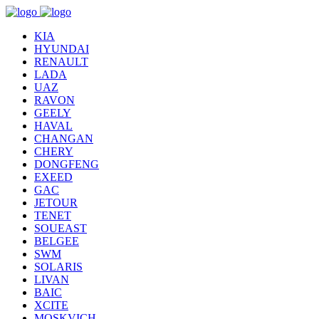
KIA
HYUNDAI
RENAULT
LADA
UAZ
RAVON
GEELY
HAVAL
CHANGAN
CHERY
DONGFENG
EXEED
GAC
JETOUR
TENET
SOUEAST
BELGEE
SWM
SOLARIS
LIVAN
BAIC
XCITE
MOSKVICH