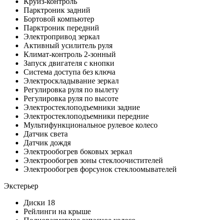
Круиз-контроль
Парктроник задний
Бортовой компьютер
Парктроник передний
Электропривод зеркал
Активный усилитель руля
Климат-контроль 2-зонный
Запуск двигателя с кнопки
Система доступа без ключа
Электроскладывание зеркал
Регулировка руля по вылету
Регулировка руля по высоте
Электростеклоподъемники задние
Электростеклоподъемники передние
Мультифункциональное рулевое колесо
Датчик света
Датчик дождя
Электрообогрев боковых зеркал
Электрообогрев зоны стеклоочистителей
Электрообогрев форсунок стеклоомывателей
Экстерьер
Диски 18
Рейлинги на крыше