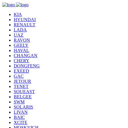
KIA
HYUNDAI
RENAULT
LADA
UAZ
RAVON
GEELY
HAVAL
CHANGAN
CHERY
DONGFENG
EXEED
GAC
JETOUR
TENET
SOUEAST
BELGEE
SWM
SOLARIS
LIVAN
BAIC
XCITE
MOSKVICH