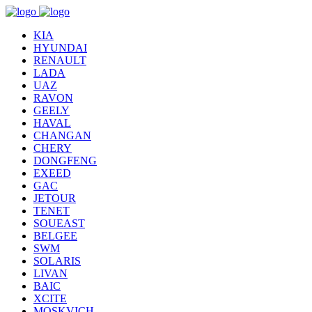
KIA
HYUNDAI
RENAULT
LADA
UAZ
RAVON
GEELY
HAVAL
CHANGAN
CHERY
DONGFENG
EXEED
GAC
JETOUR
TENET
SOUEAST
BELGEE
SWM
SOLARIS
LIVAN
BAIC
XCITE
MOSKVICH