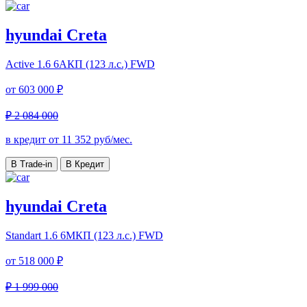
hyundai Creta
Active
1.6 6AКП (123 л.с.) FWD
от
603 000 ₽
₽ 2 084 000
в кредит от
11 352
руб/мес.
В Trade-in
В Кредит
hyundai Creta
Standart
1.6 6МКП (123 л.с.) FWD
от
518 000 ₽
₽ 1 999 000