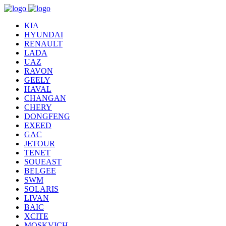
KIA
HYUNDAI
RENAULT
LADA
UAZ
RAVON
GEELY
HAVAL
CHANGAN
CHERY
DONGFENG
EXEED
GAC
JETOUR
TENET
SOUEAST
BELGEE
SWM
SOLARIS
LIVAN
BAIC
XCITE
MOSKVICH