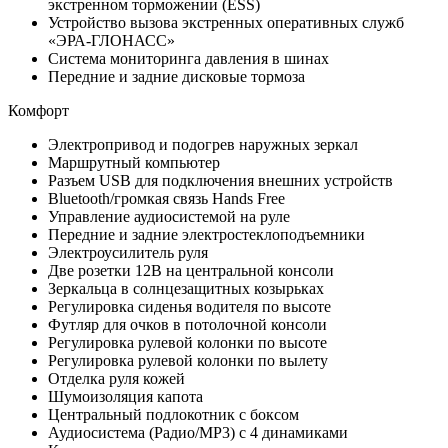
экстренном торможении (ESS)
Устройство вызова экстренных оперативных служб
«ЭРА-ГЛОНАСС»
Система мониторинга давления в шинах
Передние и задние дисковые тормоза
Комфорт
Электропривод и подогрев наружных зеркал
Маршрутный компьютер
Разъем USB для подключения внешних устройств
Bluetooth/громкая связь Hands Free
Управление аудиосистемой на руле
Передние и задние электростеклоподъемники
Электроусилитель руля
Две розетки 12В на центральной консоли
Зеркальца в солнцезащитных козырьках
Регулировка сиденья водителя по высоте
Футляр для очков в потолочной консоли
Регулировка рулевой колонки по высоте
Регулировка рулевой колонки по вылету
Отделка руля кожей
Шумоизоляция капота
Центральный подлокотник с боксом
Аудиосистема (Радио/MP3) с 4 динамиками